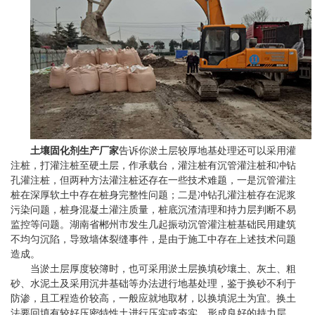
土壤固化剂生产厂家
告诉你淤土层较厚地基处理还可以采用灌
注桩，打灌注桩至硬土层，作承载台，灌注桩有沉管灌注桩和冲钻
孔灌注桩，但两种方法灌注桩还存在一些技术难题，一是沉管灌注
桩在深厚软土中存在桩身完整性问题；二是冲钻孔灌注桩存在泥浆
污染问题，桩身混凝土灌注质量，桩底沉渣清理和持力层判断不易
监控等问题。湖南省郴州市发生几起振动沉管灌注桩基础民用建筑
不均匀沉陷，导致墙体裂缝事件，是由于施工中存在上述技术问题
造成。
当淤土层厚度较簿时，也可采用淤土层换填砂壤土、灰土、粗
砂、水泥土及采用沉井基础等办法进行地基处理，鉴于换砂不利于
防渗，且工程造价较高，一般应就地取材，以换填泥土为宜。换土
法要回填有较好压密特性土进行压实或夯实，形成良好的持力层，